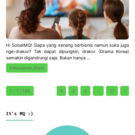
Hi SobatMQ! Siapa yang senang berbisnis namun suka juga
nge-drakor? Tak dapat dipungkiri, drakor (Drama Korea)
semakin digandrungi saja. Bukan hanya …
Manajemen_Bisnis
1 – 7 / 145
1
2
3
…
21
›
It's MQ :)