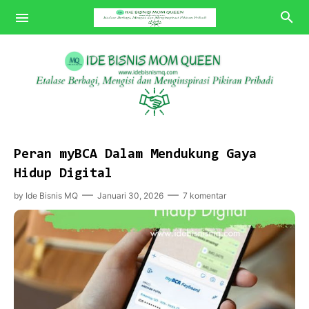
Bisnis MQ
Peran myBCA Dalam Mendukung Gaya
Tips MQ
Hidup Digital
Review MQ
by
Ide Bisnis MQ
Januari 30, 2026
7 komentar
POV MQ