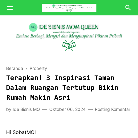
Bisnis MQ
Beranda
›
Property
Tips MQ
Terapkan! 3 Inspirasi Taman
Review MQ
Dalam Ruangan Tertutup Bikin
Rumah Makin Asri
POV MQ
by
Ide Bisnis MQ
Oktober 06, 2024
Posting Komentar
Hi SobatMQ!