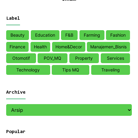
Label
Beauty
Education
F&B
Farming
Fashion
Finance
Health
Home&Decor
Manajemen_Bisnis
Otomotif
POV_MQ
Property
Services
Technology
Tips MQ
Traveling
Archive
Popular