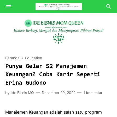
Bisnis MQ
Beranda
›
Education
Tips MQ
Punya Gelar S2 Manajemen
Review MQ
Keuangan? Coba Karir Seperti
Erina Gudono
POV MQ
by
Ide Bisnis MQ
Desember 29, 2022
1 komentar
Manajemen Keuangan adalah salah satu program