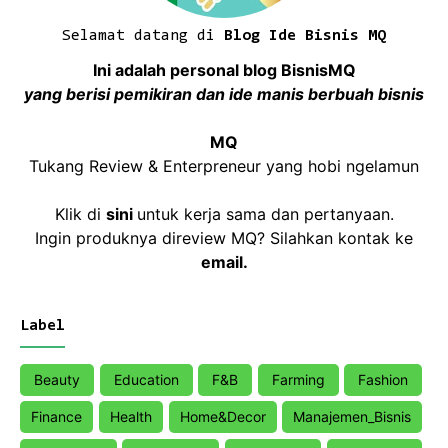
Selamat datang di
Blog Ide Bisnis MQ
Ini adalah personal blog BisnisMQ
yang berisi pemikiran dan ide manis berbuah bisnis
MQ
Tukang Review & Enterpreneur yang hobi ngelamun
Klik di
sini
untuk kerja sama dan pertanyaan.
Ingin produknya direview MQ? Silahkan kontak ke
email
.
Label
Beauty
Education
F&B
Farming
Fashion
Finance
Health
Home&Decor
Manajemen_Bisnis