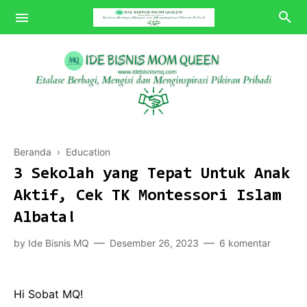
Bisnis MQ
Beranda
›
Education
Tips MQ
3 Sekolah yang Tepat Untuk Anak
Review MQ
Aktif, Cek TK Montessori Islam
Albata!
POV MQ
by
Ide Bisnis MQ
Desember 26, 2023
6 komentar
Hi Sobat MQ!